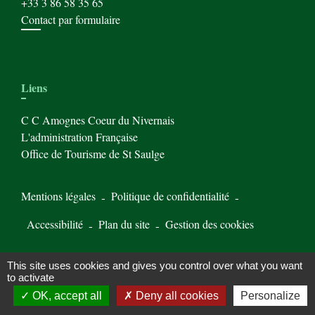
+33 3 86 58 35 65
Contact par formulaire
Liens
C C Amognes Coeur du Nivernais
L'administration Française
Office de Tourisme de St Saulge
Mentions légales
-
Politique de confidentialité
-
Accessibilité
-
Plan du site
-
Gestion des cookies
This site uses cookies and gives you control over what you want
Site créé en partenariat avec Réseau des Communes
to activate
OK, accept all
Deny all cookies
Personalize